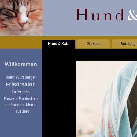
Hund & Katz
Service
Beratung
Willkommen
beim Würzburger
Frisörsalon
für Hunde,
Katzen, Kaninchen
und andere kleine
Haustiere